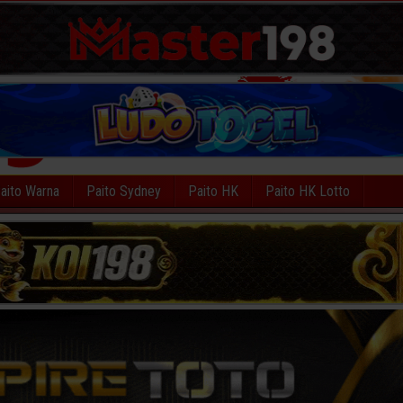
aito Warna
Paito Sydney
Paito HK
Paito HK Lotto