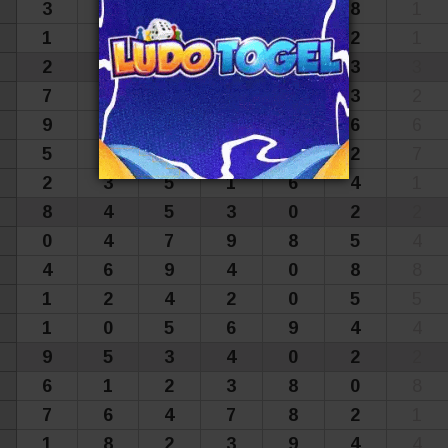
3
9
7
6
2
8
1
1
8
3
7
8
2
1
2
0
9
8
9
3
3
7
5
7
6
8
3
2
9
6
5
2
0
6
6
5
1
8
6
5
2
7
2
3
5
1
6
4
1
8
4
5
3
0
2
2
0
4
7
9
8
5
4
4
6
9
4
0
8
8
1
2
4
2
0
5
5
1
0
5
6
9
4
4
9
5
3
4
0
2
2
6
1
2
3
8
0
8
7
6
4
7
8
2
1
1
8
2
3
9
4
4