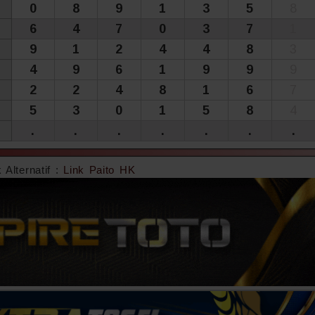
0
8
9
1
3
5
8
6
4
7
0
3
7
1
9
1
2
4
4
8
3
4
9
6
1
9
9
9
2
2
4
8
1
6
7
5
3
0
1
5
8
4
.
.
.
.
.
.
.
k Alternatif :
Link Paito HK