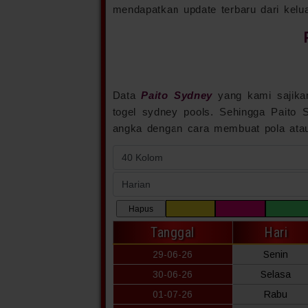
mendapatkan update terbaru dari kelu
Data
Paito Sydney
yang kami sajika
togel sydney pools. Sehingga Paito 
angka dengan cara membuat pola atau
Hapus
Tanggal
Hari
29-06-26
Senin
30-06-26
Selasa
01-07-26
Rabu