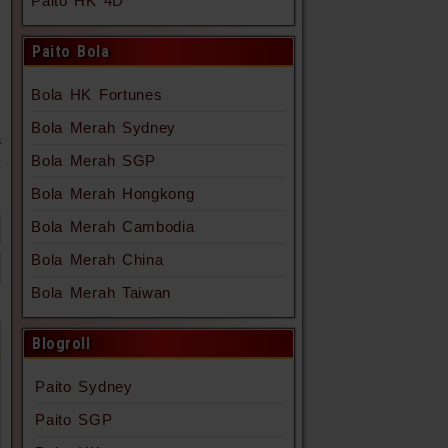
Paito HK 4D
Paito Bola
Bola HK Fortunes
Bola Merah Sydney
a
Bola Merah SGP
k
Bola Merah Hongkong
Bola Merah Cambodia
Bola Merah China
Bola Merah Taiwan
Blogroll
Paito Sydney
Paito SGP