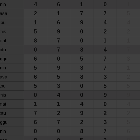
4
6
1
0
1
nin
2
1
7
7
5
lasa
1
6
9
4
4
abu
5
9
0
2
2
mis
8
7
0
1
1
mat
0
7
3
4
7
btu
6
0
5
7
3
nggu
5
9
3
7
1
nin
6
5
8
3
2
lasa
5
3
0
5
5
abu
0
4
0
9
9
mis
1
1
4
0
4
mat
7
2
9
2
2
btu
6
7
2
3
5
nggu
0
0
8
7
6
nin