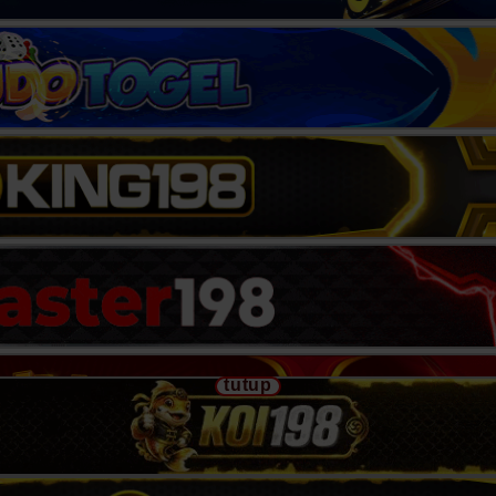
tutup