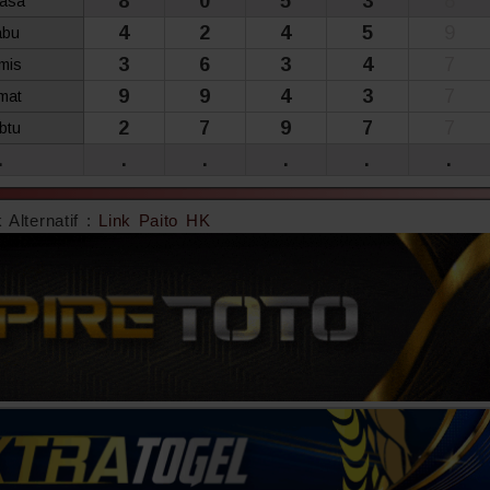
8
0
5
3
8
lasa
4
2
4
5
9
abu
3
6
3
4
7
mis
9
9
4
3
7
mat
2
7
9
7
7
btu
.
.
.
.
.
.
k Alternatif :
Link Paito HK