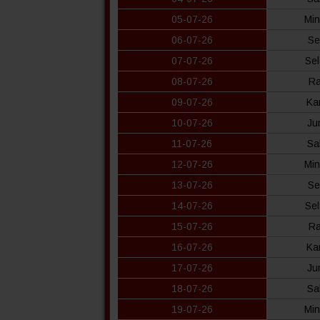
05-07-26
Mi
06-07-26
Se
07-07-26
Se
08-07-26
R
09-07-26
Ka
10-07-26
Ju
11-07-26
Sa
12-07-26
Mi
13-07-26
Se
14-07-26
Se
15-07-26
R
16-07-26
Ka
17-07-26
Ju
18-07-26
Sa
19-07-26
Mi