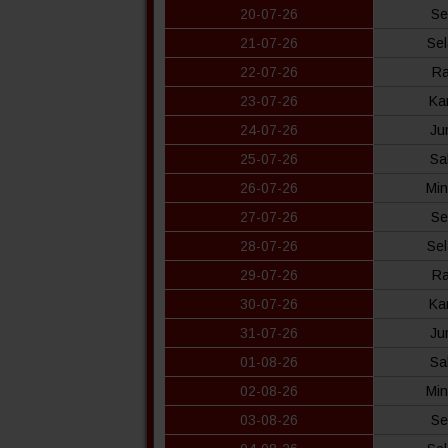
20-07-26
Se
21-07-26
Se
22-07-26
R
23-07-26
Ka
24-07-26
Ju
25-07-26
Sa
26-07-26
Mi
27-07-26
Se
28-07-26
Se
29-07-26
R
30-07-26
Ka
31-07-26
Ju
01-08-26
Sa
02-08-26
Mi
03-08-26
Se