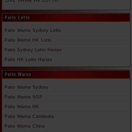
LIVE DRAW HK LOTTO
Paito Lotto
Paito Warna Sydney Lotto
Paito Warna HK Lotto
Paito Sydney Lotto Harian
Paito HK Lotto Harian
Paito Warna
Paito Warna Sydney
Paito Warna SGP
Paito Warna HK
Paito Warna Cambodia
Paito Warna China