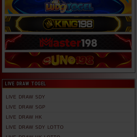
LIVE DRAW TOGEL
LIVE DRAW SDY
LIVE DRAW SGP
LIVE DRAW HK
LIVE DRAW SDY LOTTO