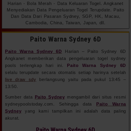
Harian - Bola Merah - Data Keluaran Togel. Angkanet
Menyediakan Data Pengeluaran Togel Terupdate. Paito
Dan Data Dari Pasaran Sydney, SGP, HK, Macau,
Cambodia, China, Taiwan, Japan, dll.
Paito Warna Sydney 6D
Paito Warna Sydney 6D
Harian – Paito Sydney 6D
Angkanet memberikan data pengeluaran togel sydney
pools terlengkap hari ini.
Paito Warna Sydney 6D
selalu terupdate secara otomatis setiap harinya setelah
live draw sdy
berlangsung yaitu pada pukul 13:45 –
13:50.
Sumber data
Paito Sydney
mengambil dari situs resmi
sydneypoolstoday.com. Sehingga data
Paito Warna
Sydney
yang kami tampilkan ini adalah data paling
akurat.
Paito Warna Sydney 6D