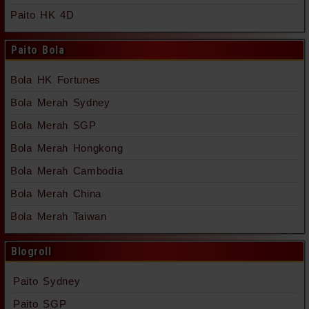
Paito HK 4D
Paito Bola
Bola HK Fortunes
Bola Merah Sydney
Bola Merah SGP
Bola Merah Hongkong
Bola Merah Cambodia
Bola Merah China
Bola Merah Taiwan
Blogroll
Paito Sydney
Paito SGP