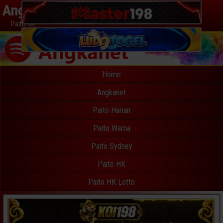
Angkanet
Paito HK
Home
Angkanet
Paito Harian
Paito Warna
Paito Sydney
Paito HK
Paito HK Lotto