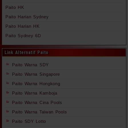
Paito HK
Paito Harian Sydney
Paito Harian HK
Paito Sydney 6D
Link Alternatif Paito
Paito Warna SDY
Paito Warna Singapore
Paito Warna Hongkong
Paito Warna Kamboja
Paito Warna Cina Pools
Paito Warna Taiwan Pools
Paito SDY Lotto