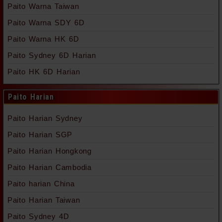
Paito Warna Taiwan
Paito Warna SDY 6D
Paito Warna HK 6D
Paito Sydney 6D Harian
Paito HK 6D Harian
Paito Harian
Paito Harian Sydney
Paito Harian SGP
Paito Harian Hongkong
Paito Harian Cambodia
Paito harian China
Paito Harian Taiwan
Paito Sydney 4D