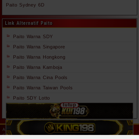
Paito Sydney 6D
Link Alternatif Paito
Paito Warna SDY
Paito Warna Singapore
Paito Warna Hongkong
Paito Warna Kamboja
Paito Warna Cina Pools
Paito Warna Taiwan Pools
Paito SDY Lotto
tutup
Paito Hongkong Lotto
ANGKANET © 2025
CZbannersite@gmail.com