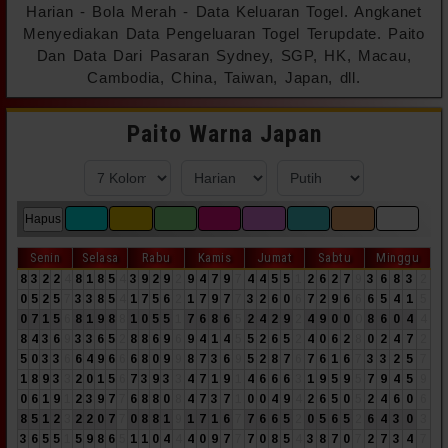
Harian - Bola Merah - Data Keluaran Togel. Angkanet
Menyediakan Data Pengeluaran Togel Terupdate. Paito
Dan Data Dari Pasaran Sydney, SGP, HK, Macau,
Cambodia, China, Taiwan, Japan, dll.
Paito Warna Japan
Hapus
Senin
Selasa
Rabu
Kamis
Jumat
Sabtu
Minggu
8
3
2
2
4
8
1
8
5
4
3
9
2
9
2
9
4
7
9
7
4
4
5
5
1
2
6
2
7
9
3
6
8
3
2
0
5
2
5
7
3
3
8
5
4
1
7
5
6
2
1
7
9
7
7
3
2
6
0
6
7
2
9
6
6
6
5
4
1
5
0
7
1
5
6
8
1
9
8
8
1
0
5
5
1
7
6
8
6
5
2
4
2
9
2
4
9
0
0
0
8
6
0
4
4
8
4
3
6
9
3
3
6
5
2
8
8
6
9
6
9
4
1
4
5
5
2
6
5
2
4
0
6
2
8
0
2
4
7
2
5
0
3
3
6
6
4
9
6
6
6
8
0
9
9
8
7
3
6
9
5
2
8
7
6
7
6
1
6
7
3
3
2
5
7
1
8
9
3
3
2
0
1
5
6
7
3
9
3
3
4
7
1
9
1
4
6
6
6
3
1
9
5
9
5
7
9
4
5
9
0
6
1
9
1
2
3
9
7
7
6
8
8
0
8
4
7
3
7
1
0
0
4
9
4
2
6
5
0
5
2
4
6
0
6
8
5
1
2
3
2
2
0
7
7
0
8
8
1
9
1
7
1
6
7
7
6
6
5
2
0
5
6
5
2
6
4
3
0
3
3
6
5
5
1
5
9
8
6
5
1
1
0
4
4
4
0
9
7
7
7
0
8
5
4
3
8
7
0
7
2
7
3
4
7