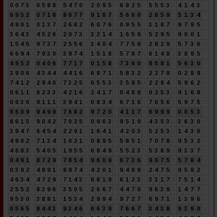
0
0
7
3
1
0
5
8
8
7
5
4
7
0
7
2
0
9
5
5
6
8
2
5
7
5
5
5
3
8
4
1
4
3
7
6
9
5
2
7
0
7
1
8
9
8
6
7
7
5
9
1
8
7
6
5
6
6
0
6
2
8
5
9
5
5
1
3
4
7
4
9
0
1
1
0
1
3
7
1
2
6
8
2
1
6
0
7
6
4
0
9
5
5
1
3
1
8
7
6
9
7
9
5
5
3
6
4
3
7
4
5
2
6
8
2
0
7
3
1
3
2
1
4
5
1
6
5
9
5
5
2
9
5
5
9
0
0
1
1
1
5
4
5
9
9
7
3
7
1
2
5
5
6
2
3
4
0
4
4
7
7
5
8
4
2
8
2
9
2
5
7
3
6
9
6
6
9
4
4
7
9
3
0
3
3
9
7
4
2
1
5
1
8
9
5
7
8
7
6
6
1
4
8
3
3
8
9
5
5
4
9
5
2
7
0
4
0
6
6
7
7
1
7
8
0
1
5
8
4
7
3
6
0
6
8
5
8
1
9
5
6
3
0
3
3
9
0
6
6
4
3
4
4
8
4
4
1
6
7
6
8
7
1
8
5
8
3
2
5
2
2
7
8
6
0
2
8
9
8
7
4
1
2
3
2
9
4
0
4
7
3
2
5
7
6
5
5
3
8
3
5
8
5
4
2
2
8
4
3
5
9
6
2
8
0
6
1
1
2
8
2
3
3
6
4
2
1
6
7
2
4
1
7
8
0
4
8
8
7
0
2
5
3
8
9
1
6
8
5
0
6
3
6
9
9
1
1
1
2
3
9
4
1
5
0
8
3
4
7
6
7
1
6
7
7
6
5
6
2
5
9
7
5
3
8
6
0
9
9
9
4
9
9
9
7
6
8
2
1
9
7
2
0
2
4
1
1
7
8
6
9
9
9
9
0
0
5
3
8
8
6
1
5
6
9
0
4
2
6
7
0
2
5
7
0
9
6
3
9
9
5
1
9
1
4
3
5
3
8
3
6
3
0
3
3
9
4
7
2
6
4
5
4
9
2
2
9
1
1
1
6
4
1
5
4
2
0
3
3
5
2
5
3
8
1
4
3
0
3
4
9
0
2
2
7
1
3
4
7
1
0
2
1
3
0
8
9
5
5
5
8
5
1
6
7
0
7
8
6
9
5
3
2
5
4
6
8
3
2
5
4
0
5
5
1
9
5
5
1
6
8
4
9
4
5
5
2
3
5
5
3
8
9
8
9
3
3
7
1
0
4
9
1
1
8
7
2
9
2
7
8
5
4
9
9
6
0
9
9
6
7
3
6
9
9
0
7
5
3
5
7
8
4
3
0
3
9
2
2
4
8
9
1
1
8
9
7
4
2
4
2
0
1
1
9
4
8
9
8
2
4
7
5
3
9
5
8
2
1
4
6
3
4
7
4
7
2
9
2
7
1
4
3
7
8
8
1
9
1
6
1
2
3
5
3
3
1
7
8
7
5
1
4
5
2
5
5
2
7
8
3
9
6
6
3
5
0
5
5
2
6
6
7
4
4
4
7
0
7
9
6
3
9
3
1
4
7
7
5
9
5
3
0
3
3
8
8
1
9
1
5
3
4
7
2
9
9
4
4
9
7
2
7
9
6
9
7
1
8
1
3
9
6
6
0
5
6
5
2
8
4
4
3
7
9
3
4
6
1
6
6
3
9
3
7
6
6
7
4
3
4
3
8
2
9
3
9
0
9