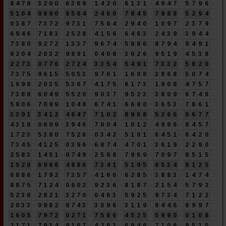
8
4
7
8
6
3
2
0
0
0
6
3
6
9
6
1
4
2
0
2
6
1
3
1
4
4
9
4
7
2
5
7
9
6
6
5
1
0
4
4
9
8
9
0
9
8
5
8
4
3
2
4
6
0
6
7
8
4
5
9
7
9
8
8
7
5
2
9
4
4
0
3
8
7
6
7
3
7
2
9
9
7
3
1
4
7
5
8
4
3
2
9
4
0
4
1
0
9
7
7
2
3
7
9
7
6
9
4
6
1
7
1
8
3
2
2
5
2
8
1
4
1
5
6
2
6
4
6
3
9
2
4
3
9
3
3
9
4
4
8
7
3
8
0
8
9
2
7
2
9
1
3
3
7
1
9
6
7
4
2
5
8
8
6
5
8
7
9
4
4
9
4
9
1
1
8
2
0
4
4
2
0
3
2
5
9
8
9
1
1
0
4
0
8
8
3
0
2
6
8
9
5
1
9
1
4
5
3
8
2
2
2
7
3
1
0
7
7
6
4
2
7
2
4
6
3
3
5
4
9
5
4
9
1
1
7
3
3
2
5
5
8
2
0
2
7
3
7
5
3
9
6
1
5
6
5
0
5
3
8
9
7
6
1
7
1
6
0
8
8
3
8
6
8
5
5
0
7
4
2
1
6
9
8
8
2
0
3
5
8
5
3
6
7
4
4
1
7
5
3
6
1
7
3
1
1
9
0
8
8
4
7
5
7
3
7
3
8
8
7
6
0
4
9
4
5
5
2
0
2
9
0
3
7
1
9
5
2
3
5
3
8
0
9
9
6
7
4
6
1
5
8
0
6
6
7
0
9
9
9
1
0
4
8
3
6
7
4
1
5
6
6
8
0
8
3
6
5
3
8
7
8
6
1
7
3
3
9
1
1
3
4
1
2
3
4
6
4
7
2
7
1
0
2
2
8
9
6
8
5
5
2
6
6
3
0
6
7
7
5
4
3
1
8
9
0
6
0
9
9
3
9
4
6
1
7
0
0
4
4
1
0
1
2
3
4
9
8
6
5
8
4
5
7
3
1
7
2
3
5
5
3
8
0
8
7
5
2
6
8
0
3
4
2
6
5
1
0
1
1
6
4
5
1
6
6
4
2
0
2
7
3
4
5
9
4
1
2
5
7
0
3
9
6
6
6
8
7
4
2
4
7
0
1
1
3
6
1
9
1
2
2
9
0
9
2
5
8
3
2
1
4
5
1
6
0
7
4
9
4
2
5
8
8
7
7
9
6
9
6
7
0
9
7
7
8
5
1
5
6
1
5
2
0
2
6
9
6
6
3
4
8
8
6
5
7
3
4
1
5
5
1
9
5
5
8
5
3
4
7
8
1
2
5
7
6
8
8
6
5
1
7
9
2
2
7
3
5
7
3
4
1
6
6
3
6
2
8
5
4
3
8
8
3
2
1
4
7
4
2
8
8
7
5
3
7
1
2
4
6
0
6
0
2
2
9
2
3
6
9
8
1
8
7
6
2
1
5
4
9
5
7
9
2
2
5
2
3
8
2
2
8
2
1
3
3
2
7
0
7
0
4
6
3
9
5
9
2
5
7
9
7
3
4
7
7
1
2
2
4
2
0
3
3
6
0
9
8
2
1
8
7
4
3
7
3
0
9
6
6
3
1
1
9
1
8
4
4
6
1
8
9
9
7
7
1
6
0
5
5
7
9
7
2
9
0
2
7
1
8
7
5
8
6
5
4
5
2
5
7
5
9
9
0
9
0
1
0
8
8
2
1
7
1
8
7
9
3
4
7
9
1
6
7
4
4
2
6
3
9
6
9
4
6
1
7
1
0
6
6
9
5
1
5
6