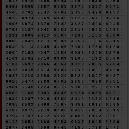
1
6
1
7
8
6
4
7
8
6
9
1
8
5
4
9
6
4
3
7
4
1
6
0
6
4
0
3
8
2
7
9
5
6
2
9
4
6
2
8
8
5
0
5
5
0
8
9
7
7
0
9
0
5
5
8
6
7
0
7
8
2
5
7
3
0
2
7
1
8
4
5
6
5
2
8
7
0
1
1
2
3
4
3
7
5
7
8
2
1
2
4
5
6
2
3
4
2
0
2
9
1
5
3
8
7
0
1
2
3
4
9
7
3
1
2
5
6
9
6
6
3
4
5
9
1
1
2
9
2
9
6
7
1
8
9
2
1
6
7
3
9
0
6
6
6
8
7
4
2
1
8
7
0
7
7
1
4
2
6
3
6
2
7
9
2
4
0
6
6
8
9
4
5
9
5
7
6
8
5
2
1
8
7
6
3
0
4
3
7
5
0
8
2
1
3
8
1
8
9
0
5
9
2
2
1
9
6
3
9
3
2
9
1
1
6
9
0
9
9
9
4
1
3
4
5
5
6
7
4
7
2
9
8
8
5
1
0
5
5
4
5
6
0
6
9
8
8
9
8
7
8
4
1
5
1
2
1
3
4
9
6
0
1
1
4
5
5
9
5
5
1
0
6
6
6
9
3
5
8
0
5
4
9
4
6
1
1
4
5
3
2
4
5
9
4
4
0
5
5
7
0
8
2
1
1
7
6
0
6
5
1
2
0
2
2
9
0
4
4
7
1
9
8
8
4
0
4
7
2
1
5
5
6
2
6
9
9
8
8
8
2
9
0
9
8
3
7
9
7
4
1
6
3
9
2
3
6
2
8
9
7
1
0
1
8
3
9
3
3
9
1
0
5
5
4
1
3
2
5
2
0
6
0
6
5
1
0
4
4
5
6
9
7
7
9
8
6
6
3
4
5
6
4
1
3
0
1
8
9
2
0
8
5
4
5
7
0
4
4
2
6
1
6
7
8
0
3
5
8
3
8
1
4
5
5
1
8
1
9
1
7
3
6
9
7
0
0
1
1
4
4
2
0
2
3
9
2
7
9
2
2
3
9
3
3
5
5
0
5
2
1
2
0
2
5
3
2
6
8
1
8
0
7
7
9
4
2
7
9
9
6
1
6
7
5
4
7
4
2
7
3
8
8
7
6
7
0
2
2
2
8
5
6
2
4
0
8
0
8
8
8
5
1
6
5
9
0
3
3
5
3
4
8
3
1
2
2
4
6
9
9
3
7
1
9
8
8
0
8
6
2
9
1
1
2
4
7
9
7
6
5
8
2
1
3
1
6
6
3
5
9
8
3
2
4
3
4
6
1
0
5
2
4
6
3
0
5
5
1
8
3
2
1
3
1
9
3
0
3
1
2
8
7
6
8
9
1
0
1
4
5
8
9
8
8
4
1
0
1
5
3
5
2
7
1
6
8
6
5
7
0
8
5
4
8
5
8
3
2
2
4
9
9
9
7
5
9
7
7
8
4
5
1
6
1
0
1
3
4
6
6
9
5
5
6
3
0
7
7
8
0
7
5
3
9
2
3
9
3
8
4
9
0
9
0
9
1
3
4
7
9
0
4
4
5
8
3
5
8
9
7
9
4
4
0
3
5
7
3
1
2
3
2
5
5
7
2
8
1
8
4
5
5
1
1
9
7
2
9
1
5
6
1
7
9
1
4
2
6
2
9
5
1
6
0
6
6
8
5
4
9
5
3
8
0
6
3
7
1
1
9
4
5
9
3
5
0
6
6
2
9
7
7
5
7
4
0
5
5
4
0
0
9
9
0
7
4
5
9
4
1
5
0
5
0
7
8
8
7
1
4
7
3
1